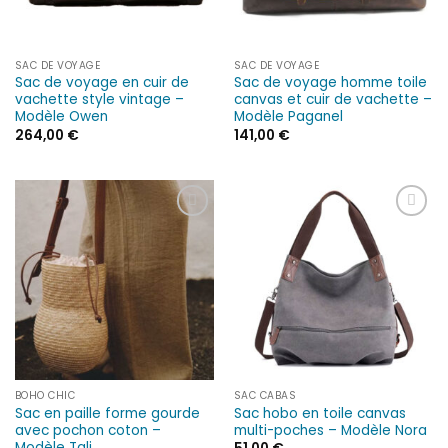
SAC DE VOYAGE
SAC DE VOYAGE
Sac de voyage en cuir de
Sac de voyage homme toile
vachette style vintage –
canvas et cuir de vachette –
Modèle Owen
Modèle Paganel
264,00
€
141,00
€
Ajouter
Ajouter
à la liste
à la liste
d’envies
d’envies
BOHO CHIC
SAC CABAS
Sac en paille forme gourde
Sac hobo en toile canvas
avec pochon coton –
multi-poches – Modèle Nora
Modèle Tali