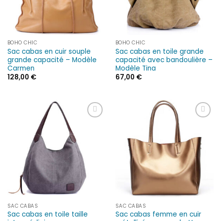
BOHO CHIC
BOHO CHIC
Sac cabas en cuir souple
Sac cabas en toile grande
grande capacité – Modèle
capacité avec bandoulière –
Carmen
Modèle Tina
128,00
€
67,00
€
Ajouter
Ajouter
à la liste
à la liste
d’envies
d’envies
SAC CABAS
SAC CABAS
Sac cabas en toile taille
Sac cabas femme en cuir