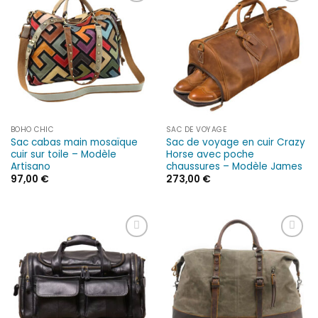
Ajouter
Ajouter
à la liste
à la liste
d’envies
d’envies
BOHO CHIC
SAC DE VOYAGE
Sac cabas main mosaïque
Sac de voyage en cuir Crazy
cuir sur toile – Modèle
Horse avec poche
Artisano
chaussures – Modèle James
97,00
€
273,00
€
Ajouter
Ajouter
à la liste
à la liste
d’envies
d’envies