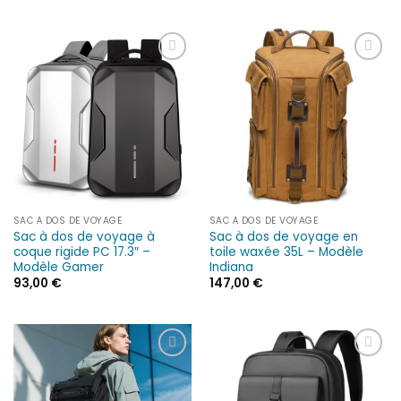
Ajouter
Ajouter
à la liste
à la liste
d’envies
d’envies
SAC À DOS DE VOYAGE
SAC À DOS DE VOYAGE
Sac à dos de voyage à
Sac à dos de voyage en
coque rigide PC 17.3″ –
toile waxée 35L – Modèle
Modèle Gamer
Indiana
93,00
€
147,00
€
Ajouter
Ajouter
à la liste
à la liste
d’envies
d’envies