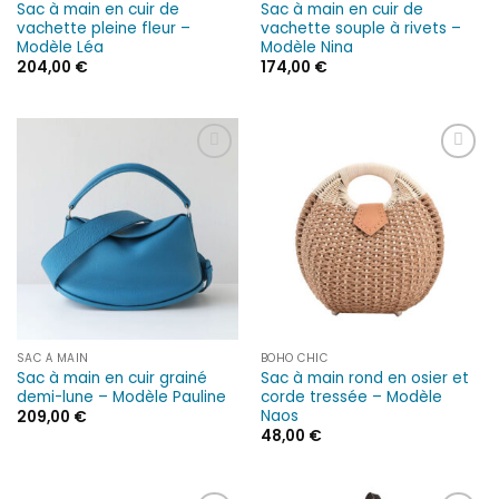
Sac à main en cuir de
Sac à main en cuir de
vachette pleine fleur –
vachette souple à rivets –
Modèle Léa
Modèle Nina
204,00
€
174,00
€
Ajouter
Ajouter
à la liste
à la liste
d’envies
d’envies
SAC À MAIN
BOHO CHIC
Sac à main en cuir grainé
Sac à main rond en osier et
demi-lune – Modèle Pauline
corde tressée – Modèle
Naos
209,00
€
48,00
€