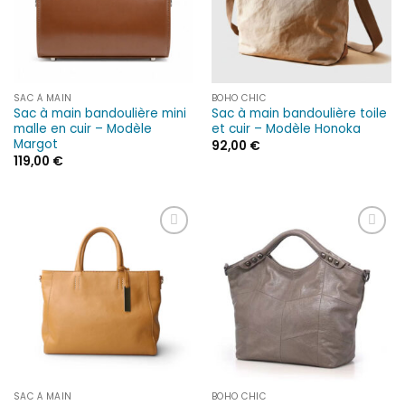
SAC À MAIN
BOHO CHIC
Sac à main bandoulière mini
Sac à main bandoulière toile
malle en cuir – Modèle
et cuir – Modèle Honoka
Margot
92,00
€
119,00
€
Ajouter
Ajouter
à la liste
à la liste
d’envies
d’envies
SAC À MAIN
BOHO CHIC