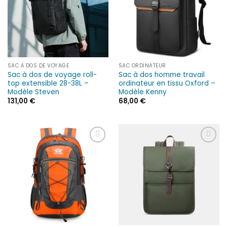
SAC À DOS DE VOYAGE
SAC ORDINATEUR
Sac à dos de voyage roll-
Sac à dos homme travail
top extensible 28-38L –
ordinateur en tissu Oxford –
Modèle Steven
Modèle Kenny
131,00
€
68,00
€
Ajouter
Ajouter
à la liste
à la liste
d’envies
d’envies