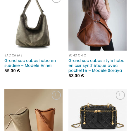
Ajouter
Ajouter
à la liste
à la liste
d’envies
d’envies
SAC CABAS
BOHO CHIC
Grand sac cabas hobo en
Grand sac cabas style hobo
suédine – Modèle Anneli
en cuir synthétique avec
pochette – Modèle Soraya
59,00
€
63,00
€
Ajouter
Ajouter
à la liste
à la liste
d’envies
d’envies