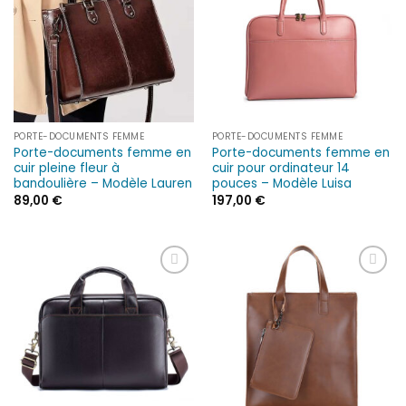
d’envies
d’envies
PORTE-DOCUMENTS FEMME
PORTE-DOCUMENTS FEMME
Porte-documents femme en
Porte-documents femme en
cuir pleine fleur à
cuir pour ordinateur 14
bandoulière – Modèle Lauren
pouces – Modèle Luisa
89,00
€
197,00
€
Ajouter
Ajouter
à la liste
à la liste
d’envies
d’envies