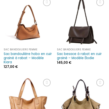
Ajouter
Ajouter
à la liste
à la liste
d’envies
d’envies
SAC BANDOULIÈRE FEMME
SAC BANDOULIÈRE FEMME
Sac bandoulière hobo en cuir
Sac besace à rabat en cuir
grainé à rabat – Modèle
grainé – Modèle Élodie
Kiara
145,00
€
127,00
€
Ajouter
Ajouter
à la liste
à la liste
d’envies
d’envies