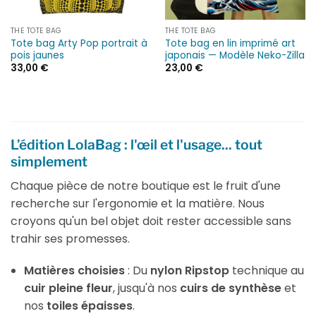
THE TOTE BAG
THE TOTE BAG
Tote bag Arty Pop portrait à
Tote bag en lin imprimé art
pois jaunes
japonais — Modèle Neko-Zilla
33,00
€
23,00
€
L’édition LolaBag : l'œil et l'usage... tout
simplement
Chaque pièce de notre boutique est le fruit d'une
recherche sur l'ergonomie et la matière. Nous
croyons qu'un bel objet doit rester accessible sans
trahir ses promesses.
Matières choisies
: Du
nylon Ripstop
technique au
cuir pleine fleur
, jusqu'à nos
cuirs de synthèse
et
nos
toiles épaisses
.