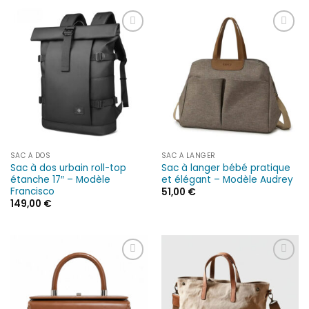
Ajouter
Ajouter
à la liste
à la liste
d’envies
d’envies
SAC À DOS
SAC À LANGER
Sac à dos urbain roll-top
Sac à langer bébé pratique
étanche 17″ – Modèle
et élégant – Modèle Audrey
Francisco
51,00
€
149,00
€
Ajouter
Ajouter
à la liste
à la liste
d’envies
d’envies