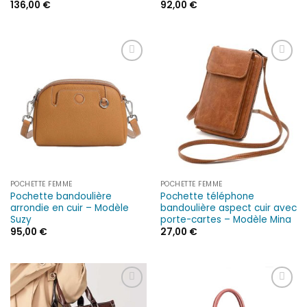
136,00
€
92,00
€
Ajouter
Ajouter
à la liste
à la liste
d’envies
d’envies
POCHETTE FEMME
POCHETTE FEMME
Pochette bandoulière
Pochette téléphone
arrondie en cuir – Modèle
bandoulière aspect cuir avec
Suzy
porte-cartes – Modèle Mina
95,00
€
27,00
€
Ajouter
Ajouter
à la liste
à la liste