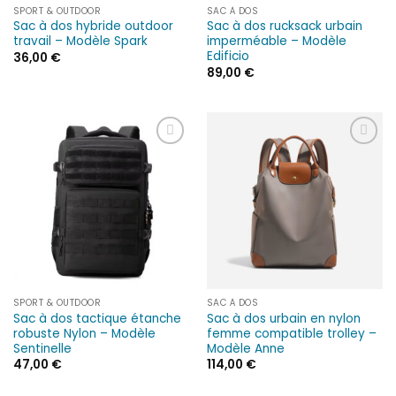
SPORT & OUTDOOR
SAC À DOS
Sac à dos hybride outdoor
Sac à dos rucksack urbain
travail – Modèle Spark
imperméable – Modèle
Edificio
36,00
€
89,00
€
Ajouter
Ajouter
à la liste
à la liste
d’envies
d’envies
SPORT & OUTDOOR
SAC À DOS
Sac à dos tactique étanche
Sac à dos urbain en nylon
robuste Nylon – Modèle
femme compatible trolley –
Sentinelle
Modèle Anne
47,00
€
114,00
€