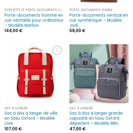
SERVIETTE ET PORTE-DOCUMENTS HOMME
PORTE-DOCUMENTS FEMME
Porte-documents homme en
Porte-documents vertical en
cuir véritable pour ordinateur
cuir synthétique – Modèle
– Modèle Marlow
Jodi
144,00
€
58,00
€
Ajouter
Ajouter
à la liste
à la liste
d’envies
d’envies
SAC À LANGER
SAC À LANGER
Sac à dos à langer de ville
Sac à dos à langer grande
en tissu Oxford – Modèle
capacité en tissu Oxford
Livie
déperlant – Modèle Milo
107,00
€
47,00
€