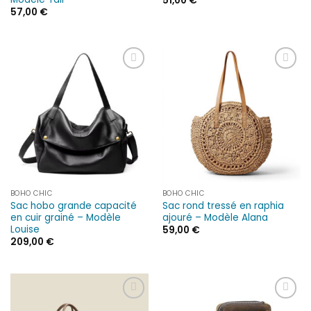
51,00
€
57,00
€
Ajouter
Ajouter
à la liste
à la liste
d’envies
d’envies
BOHO CHIC
BOHO CHIC
Sac hobo grande capacité
Sac rond tressé en raphia
en cuir grainé – Modèle
ajouré – Modèle Alana
Louise
59,00
€
209,00
€
Ajouter
Ajouter