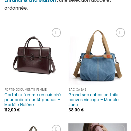
Enfants & à la Maison
: une sélection douce et
ordonnée.
Ajouter
Ajouter
à la liste
à la liste
d’envies
d’envies
PORTE-DOCUMENTS FEMME
SAC CABAS
Cartable femme en cuir ciré
Grand sac cabas en toile
pour ordinateur 14 pouces –
canvas vintage – Modèle
Modèle Hélène
Jane
112,00
€
58,00
€