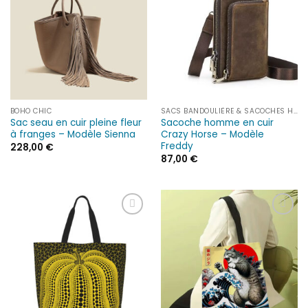
à la liste
à la liste
d’envies
d’envies
BOHO CHIC
SACS BANDOULIÈRE & SACOCHES HOMME
Sac seau en cuir pleine fleur
Sacoche homme en cuir
à franges – Modèle Sienna
Crazy Horse – Modèle
Freddy
228,00
€
87,00
€
Ajouter
Ajouter
à la liste
à la liste
d’envies
d’envies