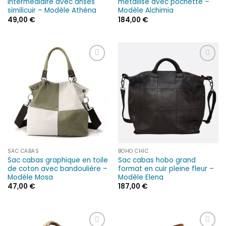
intermédiaire avec anses
métallisé avec pochette –
similicuir – Modèle Athéna
Modèle Alchimia
49,00
€
184,00
€
Ajouter
Ajouter
à la liste
à la liste
d’envies
d’envies
SAC CABAS
BOHO CHIC
Sac cabas graphique en toile
Sac cabas hobo grand
de coton avec bandoulière –
format en cuir pleine fleur –
Modèle Mosa
Modèle Elena
47,00
€
187,00
€