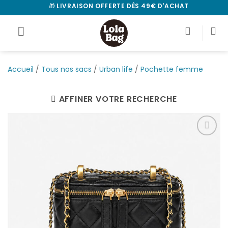
Passer
🎁
LIVRAISON OFFERTE DÈS 49€ D'ACHAT
au
contenu
Accueil
/
Tous nos sacs
/
Urban life
/
Pochette femme
AFFINER VOTRE RECHERCHE
Ajouter
à la
liste
d’envies