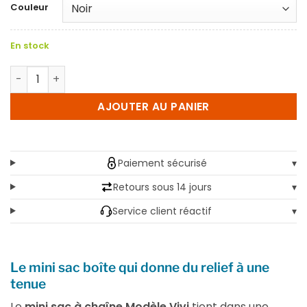
Couleur
En stock
quantité de Mini sac boîte matelassé à chaîne en cuir - M
AJOUTER AU PANIER
Paiement sécurisé
▾
Retours sous 14 jours
▾
Service client réactif
▾
Le mini sac boîte qui donne du relief à une
tenue
Le
mini sac à chaîne Modèle Vivi
tient dans une