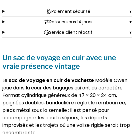
de
Paiement sécurisé
▾
voyage
en
Retours sous 14 jours
▾
cuir
Service client réactif
▾
de
vachette
style
Un sac de voyage en cuir avec une
vintage
vraie présence vintage
-
Modèle
Le
sac de voyage en cuir de vachette
Modèle Owen
Owen
joue dans la cour des bagages qui ont du caractère.
Format cylindrique généreux de 47 × 20 × 24 cm,
poignées doubles, bandoulière réglable rembourrée,
pieds métal sous la semelle : il est pensé pour
accompagner les courts séjours, les départs
improvisés et les trajets où une valise rigide serait trop
encombrante.