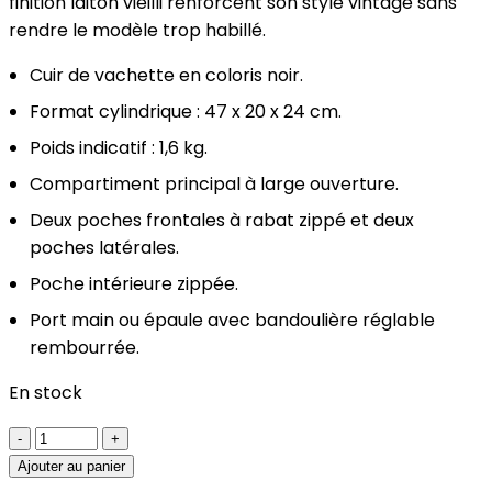
finition laiton vieilli renforcent son style vintage sans
rendre le modèle trop habillé.
Cuir de vachette en coloris noir.
Format cylindrique : 47 x 20 x 24 cm.
Poids indicatif : 1,6 kg.
Compartiment principal à large ouverture.
Deux poches frontales à rabat zippé et deux
poches latérales.
Poche intérieure zippée.
Port main ou épaule avec bandoulière réglable
rembourrée.
En stock
quantité
de
Ajouter au panier
Sac