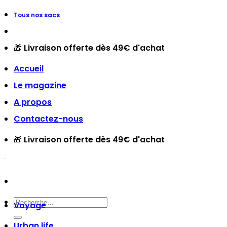
Passer
Tous nos sacs
au
contenu
🎁
Livraison offerte dès 49€ d'achat
Accueil
Le magazine
A propos
Contactez-nous
🎁
Livraison offerte dès 49€ d'achat
Recherche
Voyage
pour :
Urban life