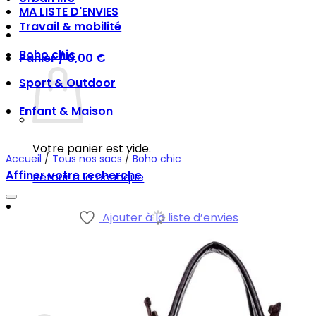
MA LISTE D'ENVIES
Travail & mobilité
Boho chic
Panier /
0,00
€
Sport & Outdoor
Enfant & Maison
Votre panier est vide.
Accueil
/
Tous nos sacs
/
Boho chic
Affiner votre recherche
Retour à la boutique
Ajouter à la liste d’envies
Panier