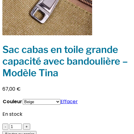
Sac cabas en toile grande
capacité avec bandoulière –
Modèle Tina
67,00
€
Couleur
Effacer
En stock
quantité
de