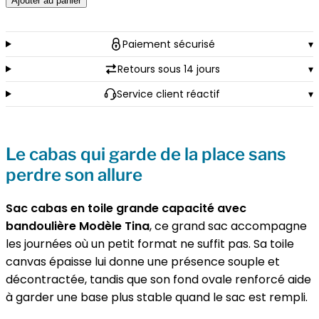
Ajouter au panier
Sac
cabas
Paiement sécurisé
▾
en
toile
Retours sous 14 jours
▾
grande
Service client réactif
▾
capacité
avec
bandoulière
Le cabas qui garde de la place sans
-
perdre son allure
Modèle
Tina
Sac cabas en toile grande capacité avec
bandoulière Modèle Tina
, ce grand sac accompagne
les journées où un petit format ne suffit pas. Sa toile
canvas épaisse lui donne une présence souple et
décontractée, tandis que son fond ovale renforcé aide
à garder une base plus stable quand le sac est rempli.