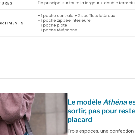
Zip principal sur toute la largeur + double ferme
TURES
– 1 poche centrale + 2 soufflets latéraux
– 1 poche zippée intérieure
RTIMENTS
– 1 poche plate
– 1 poche téléphone
Le modèle
Athéna
es
sortir, pas pour rest
placard
Trois espaces, une confection