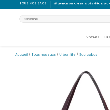
Passer
TOUS NOS SACS
🎁
LIVRAISON OFFERTE DÈS 49€ D'AC
au
contenu
Recherche
pour :
VOYAGE
URB
Accueil
/
Tous nos sacs
/
Urban life
/
Sac cabas