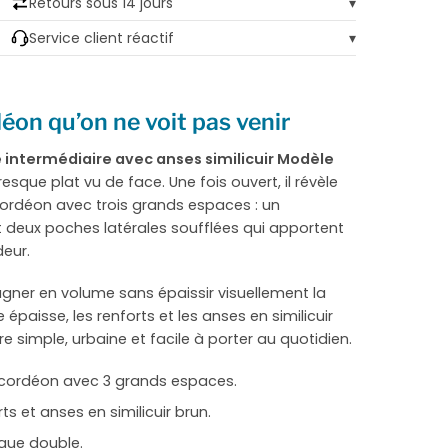
Retours sous 14 jours
▾
Service client réactif
▾
on qu’on ne voit pas venir
le intermédiaire avec anses similicuir Modèle
resque plat vu de face. Une fois ouvert, il révèle
ordéon avec trois grands espaces : un
 deux poches latérales soufflées qui apportent
eur.
ner en volume sans épaissir visuellement la
e épaisse, les renforts et les anses en similicuir
re simple, urbaine et facile à porter au quotidien.
cordéon avec 3 grands espaces.
ts et anses en similicuir brun.
que double.