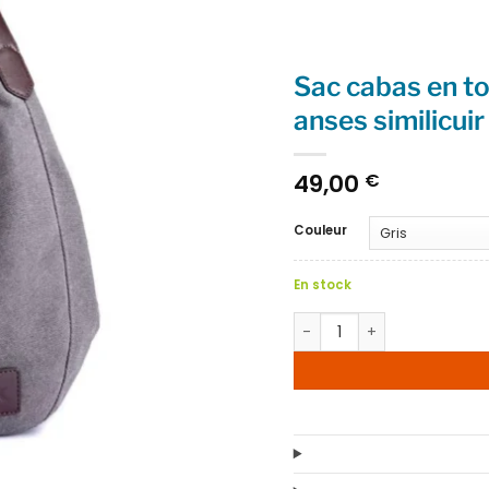
Sac cabas en toi
anses similicui
49,00
€
Couleur
En stock
quantité de Sac cabas en 