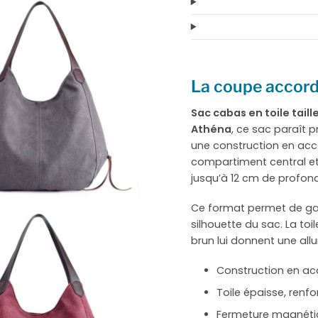
La coupe accordé
Sac cabas en toile tail
Athéna
, ce sac paraît p
une construction en acc
compartiment central et
jusqu’à 12 cm de profond
Ce format permet de gag
silhouette du sac. La toil
brun lui donnent une allu
Construction en ac
Toile épaisse, renfor
Fermeture magnéti