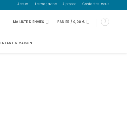
Accueil
Le magazine
A propos
Contactez-nous
MA LISTE D'ENVIES
PANIER /
0,00
€
ENFANT & MAISON