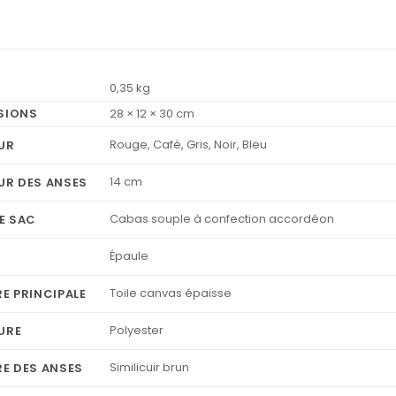
0,35 kg
SIONS
28 × 12 × 30 cm
Rouge, Café, Gris, Noir, Bleu
UR
14 cm
UR DES ANSES
Cabas souple à confection accordéon
E SAC
Épaule
Toile canvas épaisse
E PRINCIPALE
Polyester
URE
Similicuir brun
RE DES ANSES