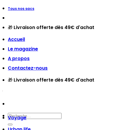
Passer
Tous nos sacs
au
contenu
🎁
Livraison offerte dès 49€ d'achat
Accueil
Le magazine
A propos
Contactez-nous
🎁
Livraison offerte dès 49€ d'achat
Recherche
Voyage
pour :
Urban life