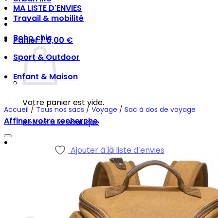
MA LISTE D'ENVIES
Travail & mobilité
Boho chic
Panier /
0,00
€
Sport & Outdoor
Enfant & Maison
Votre panier est vide.
Accueil
/
Tous nos sacs
/
Voyage
/
Sac à dos de voyage
Affiner votre recherche
Retour à la boutique
Ajouter à la liste d’envies
Panier