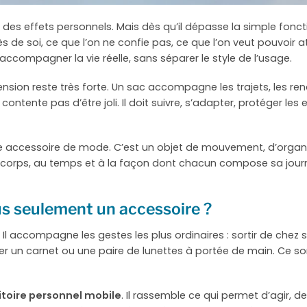
des effets personnels. Mais dès qu’il dépasse la simple foncti
rès de soi, ce que l’on ne confie pas, ce que l’on veut pouvoir 
 accompagner la vie réelle, sans séparer le style de l’usage.
ension reste très forte. Un sac accompagne les trajets, les re
ontente pas d’être joli. Il doit suivre, s’adapter, protéger les
 accessoire de mode. C’est un objet de mouvement, d’organisat
u corps, au temps et à la façon dont chacun compose sa journé
lus seulement un accessoire ?
Il accompagne les gestes les plus ordinaires : sortir de chez so
der un carnet ou une paire de lunettes à portée de main. Ce son
itoire personnel mobile
. Il rassemble ce qui permet d’agir, de