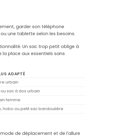
idement, garder son téléphone
 ou une tablette selon les besoins.
ionnalité. Un sac trop petit oblige à
e la place aux essentiels sans
LUS ADAPTÉ
re urbain
 ou sac à dos urbain
bain femme
, hobo ou petit sac bandoulière
u mode de déplacement et de l’allure