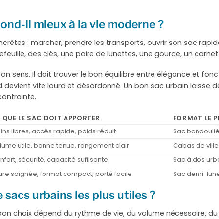
ond-il mieux à la vie moderne ?
oncrètes : marcher, prendre les transports, ouvrir son sac rap
efeuille, des clés, une paire de lunettes, une gourde, un carnet
n sens. Il doit trouver le bon équilibre entre élégance et fonct
 devient vite lourd et désordonné. Un bon sac urbain laisse d
ontrainte.
 QUE LE SAC DOIT APPORTER
FORMAT LE P
ins libres, accès rapide, poids réduit
Sac bandouliè
lume utile, bonne tenue, rangement clair
Cabas de ville
nfort, sécurité, capacité suffisante
Sac à dos ur
lure soignée, format compact, porté facile
Sac demi-lune
 sacs urbains les plus utiles ?
Le bon choix dépend du rythme de vie, du volume nécessaire, d