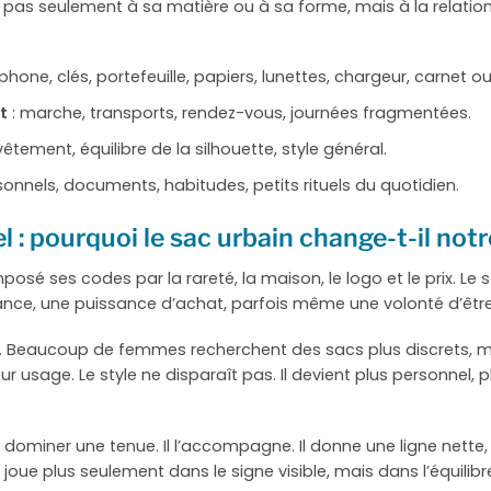
nt pas seulement à sa matière ou à sa forme, mais à la relatio
éphone, clés, portefeuille, papiers, lunettes, chargeur, carnet o
t
: marche, transports, rendez-vous, journées fragmentées.
vêtement, équilibre de la silhouette, style général.
sonnels, documents, habitudes, petits rituels du quotidien.
 : pourquoi le sac urbain change-t-il notr
osé ses codes par la rareté, la maison, le logo et le prix. Le
tenance, une puissance d’achat, parfois même une volonté d’ê
lle. Beaucoup de femmes recherchent des sacs plus discrets, 
r usage. Le style ne disparaît pas. Il devient plus personnel, p
ominer une tenue. Il l’accompagne. Il donne une ligne nette, f
 joue plus seulement dans le signe visible, mais dans l’équilib