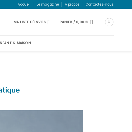
Accueil
Le magazine
A propos
Contactez-nous
MA LISTE D'ENVIES
PANIER /
0,00
€
NFANT & MAISON
ratique