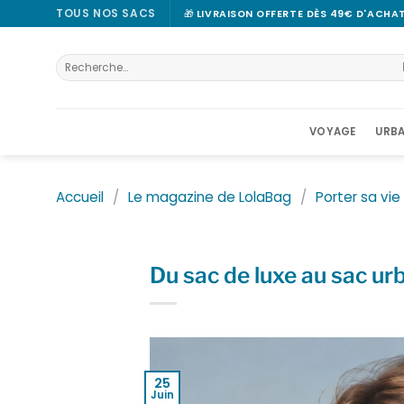
Passer
TOUS NOS SACS
🎁
LIVRAISON OFFERTE DÈS 49€ D'ACHA
au
contenu
Recherche
pour :
VOYAGE
URBA
Accueil
/
Le magazine de LolaBag
/
Porter sa vie
Du sac de luxe au sac urb
25
Juin