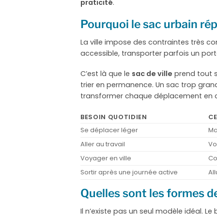
praticité
.
Pourquoi le sac urbain rép
La ville impose des contraintes très c
accessible, transporter parfois un port
C’est là que le
sac de ville
prend tout so
trier en permanence. Un sac trop grand
transformer chaque déplacement en c
BESOIN QUOTIDIEN
CE
Se déplacer léger
Ma
Aller au travail
Vo
Voyager en ville
Co
Sortir après une journée active
Al
Quelles sont les formes de
Il n’existe pas un seul modèle idéal. 