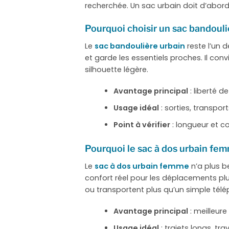
recherchée. Un sac urbain doit d’abord 
Pourquoi choisir un sac bandouli
Le
sac bandoulière urbain
reste l’un d
et garde les essentiels proches. Il con
silhouette légère.
Avantage principal
: liberté 
Usage idéal
: sorties, transpor
Point à vérifier
: longueur et c
Pourquoi le sac à dos urbain fem
Le
sac à dos urbain femme
n’a plus b
confort réel pour les déplacements pl
ou transportent plus qu’un simple tél
Avantage principal
: meilleure
Usage idéal
: trajets longs, tr