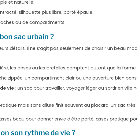
ple et naturelle.
ntracté, silhouette plus libre, porté épaule.
poches ou de compartiments.
bon sac urbain ?
eurs détails. Il ne s’agit pas seulement de choisir un beau m
ière, les anses ou les bretelles comptent autant que la forme
che zippée, un compartiment clair ou une ouverture bien pens
de vie
: un sac pour travailler, voyager léger ou sortir en vil
pratique mais sans allure finit souvent au placard. Un sac très 
: assez beau pour donner envie d’être porté, assez pratique po
lon son rythme de vie ?