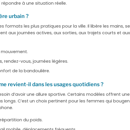
répondre à une situation réelle.
ère urbain ?
es formats les plus pratiques pour la ville. Il libère les mains,
vient aux journées actives, aux sorties, aux trajets courts et 
de mouvement.
ts, rendez-vous, journées légères.
onfort de la bandoulière.
me revient-il dans les usages quotidiens ?
esoin d’avoir une allure sportive. Certains modèles offrent un
us longs. C’est un choix pertinent pour les femmes qui boug
éphone.
 répartition du poids.
avail mobile, déplacements fréquents.