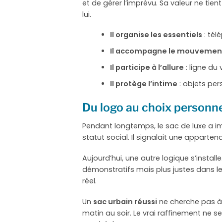
et de gérer l’imprévu. Sa valeur ne tie
lui.
Il organise les essentiels
: tél
Il accompagne le mouvemen
Il participe à l’allure
: ligne du 
Il protège l’intime
: objets per
Du logo au choix personnel
Pendant longtemps, le sac de luxe a imp
statut social. Il signalait une appar
Aujourd’hui, une autre logique s’insta
démonstratifs mais plus justes dans leu
réel.
Un
sac urbain réussi
ne cherche pas à d
matin au soir. Le vrai raffinement ne se